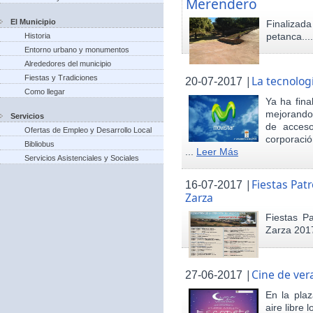
Merendero
El Municipio
Finaliza
petanca...
Historia
Entorno urbano y monumentos
Alrededores del municipio
Fiestas y Tradiciones
|
La tecnolog
20-07-2017
Como llegar
Ya ha fina
mejorando 
Servicios
de acceso
Ofertas de Empleo y Desarrollo Local
corporació
Bibliobus
...
Leer Más
Servicios Asistenciales y Sociales
|
Fiestas Pat
16-07-2017
Zarza
Fiestas P
Zarza 201
|
Cine de ver
27-06-2017
En la pla
aire libre 