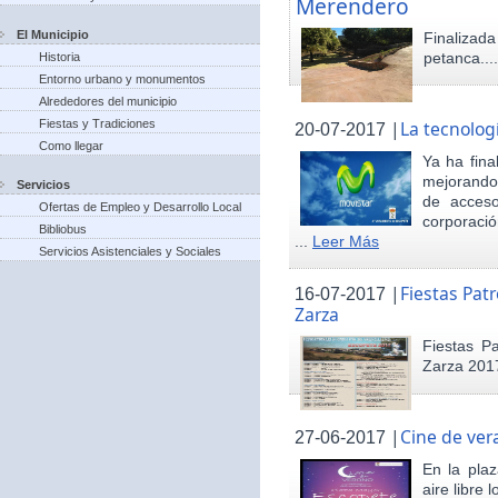
Merendero
El Municipio
Finaliza
petanca...
Historia
Entorno urbano y monumentos
Alrededores del municipio
Fiestas y Tradiciones
|
La tecnolog
20-07-2017
Como llegar
Ya ha fina
mejorando 
Servicios
de acceso
Ofertas de Empleo y Desarrollo Local
corporació
Bibliobus
...
Leer Más
Servicios Asistenciales y Sociales
|
Fiestas Pat
16-07-2017
Zarza
Fiestas P
Zarza 201
|
Cine de ver
27-06-2017
En la pla
aire libre 