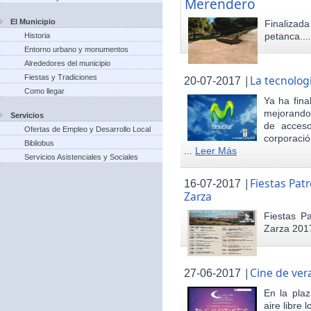
Merendero
El Municipio
Finaliza
petanca...
Historia
Entorno urbano y monumentos
Alrededores del municipio
Fiestas y Tradiciones
|
La tecnolog
20-07-2017
Como llegar
Ya ha fina
mejorando 
Servicios
de acceso
Ofertas de Empleo y Desarrollo Local
corporació
Bibliobus
...
Leer Más
Servicios Asistenciales y Sociales
|
Fiestas Pat
16-07-2017
Zarza
Fiestas P
Zarza 201
|
Cine de ver
27-06-2017
En la pla
aire libre 