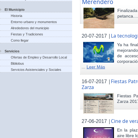
Merendero
El Municipio
Finaliza
petanca...
Historia
Entorno urbano y monumentos
Alrededores del municipio
Fiestas y Tradiciones
|
La tecnolog
20-07-2017
Como llegar
Ya ha fina
mejorando 
Servicios
de acceso
Ofertas de Empleo y Desarrollo Local
corporació
Bibliobus
...
Leer Más
Servicios Asistenciales y Sociales
|
Fiestas Pat
16-07-2017
Zarza
Fiestas P
Zarza 201
|
Cine de ver
27-06-2017
En la pla
aire libre 