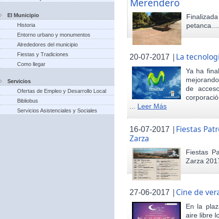
Merendero
El Municipio
Finaliza
petanca...
Historia
Entorno urbano y monumentos
Alrededores del municipio
Fiestas y Tradiciones
|
La tecnolog
20-07-2017
Como llegar
Ya ha fina
mejorando 
Servicios
de acceso
Ofertas de Empleo y Desarrollo Local
corporació
Bibliobus
...
Leer Más
Servicios Asistenciales y Sociales
|
Fiestas Pat
16-07-2017
Zarza
Fiestas P
Zarza 201
|
Cine de ver
27-06-2017
En la pla
aire libre 