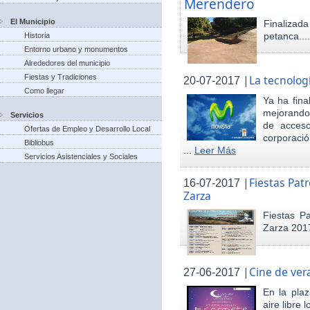
Merendero
El Municipio
Finaliza
petanca...
Historia
Entorno urbano y monumentos
Alrededores del municipio
Fiestas y Tradiciones
|
La tecnolog
20-07-2017
Como llegar
Ya ha fina
mejorando 
Servicios
de acceso
Ofertas de Empleo y Desarrollo Local
corporació
Bibliobus
...
Leer Más
Servicios Asistenciales y Sociales
|
Fiestas Pat
16-07-2017
Zarza
Fiestas P
Zarza 201
|
Cine de ver
27-06-2017
En la pla
aire libre 