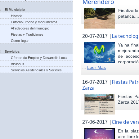
Merendero
El Municipio
Finaliza
petanca...
Historia
Entorno urbano y monumentos
Alrededores del municipio
Fiestas y Tradiciones
|
La tecnolog
20-07-2017
Como llegar
Ya ha fina
mejorando 
Servicios
de acceso
Ofertas de Empleo y Desarrollo Local
corporació
Bibliobus
...
Leer Más
Servicios Asistenciales y Sociales
|
Fiestas Pat
16-07-2017
Zarza
Fiestas P
Zarza 201
|
Cine de ver
27-06-2017
En la pla
aire libre 