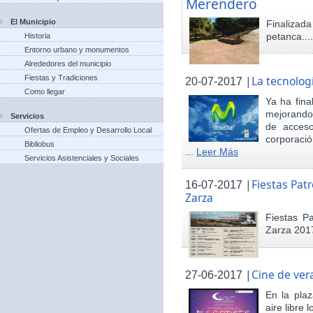
Merendero
El Municipio
Finaliza
petanca...
Historia
Entorno urbano y monumentos
Alrededores del municipio
Fiestas y Tradiciones
|
La tecnolog
20-07-2017
Como llegar
Ya ha fina
mejorando 
Servicios
de acceso
Ofertas de Empleo y Desarrollo Local
corporació
Bibliobus
...
Leer Más
Servicios Asistenciales y Sociales
|
Fiestas Pat
16-07-2017
Zarza
Fiestas P
Zarza 201
|
Cine de ver
27-06-2017
En la pla
aire libre 