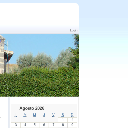
Login
Agosto 2026
L
M
M
J
V
S
D
1
2
3
4
5
6
7
8
9