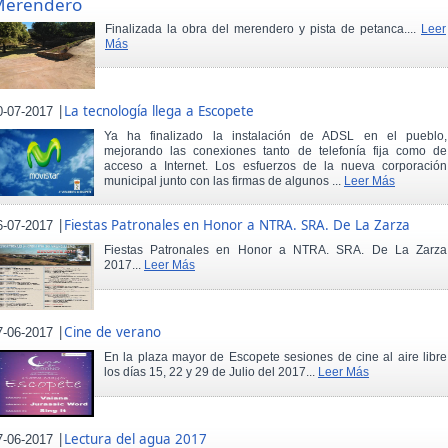
Merendero
Finalizada la obra del merendero y pista de petanca....
Leer
Más
|
La tecnología llega a Escopete
0-07-2017
Ya ha finalizado la instalación de ADSL en el pueblo,
mejorando las conexiones tanto de telefonía fija como de
acceso a Internet. Los esfuerzos de la nueva corporación
municipal junto con las firmas de algunos ...
Leer Más
|
Fiestas Patronales en Honor a NTRA. SRA. De La Zarza
6-07-2017
Fiestas Patronales en Honor a NTRA. SRA. De La Zarza
2017...
Leer Más
|
Cine de verano
7-06-2017
En la plaza mayor de Escopete sesiones de cine al aire libre
los días 15, 22 y 29 de Julio del 2017...
Leer Más
|
Lectura del agua 2017
7-06-2017