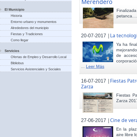
Merendero
El Municipio
Finaliza
petanca...
Historia
Entorno urbano y monumentos
Alrededores del municipio
Fiestas y Tradiciones
|
La tecnolog
20-07-2017
Como llegar
Ya ha fina
mejorando 
Servicios
de acceso
Ofertas de Empleo y Desarrollo Local
corporació
Bibliobus
...
Leer Más
Servicios Asistenciales y Sociales
|
Fiestas Pat
16-07-2017
Zarza
Fiestas P
Zarza 201
|
Cine de ver
27-06-2017
En la pla
aire libre 