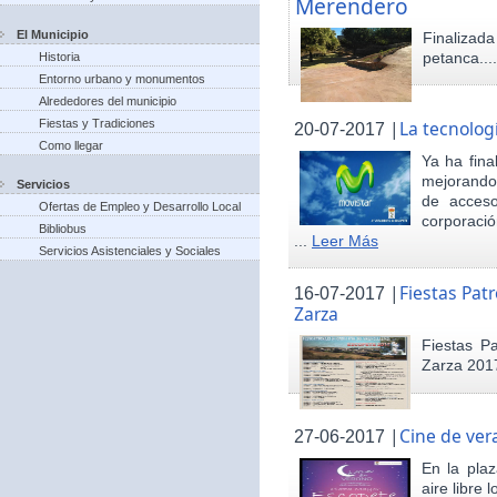
Merendero
El Municipio
Finaliza
petanca...
Historia
Entorno urbano y monumentos
Alrededores del municipio
Fiestas y Tradiciones
|
La tecnolog
20-07-2017
Como llegar
Ya ha fina
mejorando 
Servicios
de acceso
Ofertas de Empleo y Desarrollo Local
corporació
Bibliobus
...
Leer Más
Servicios Asistenciales y Sociales
|
Fiestas Pat
16-07-2017
Zarza
Fiestas P
Zarza 201
|
Cine de ver
27-06-2017
En la pla
aire libre 