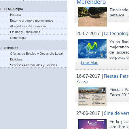
Merendero
El Municipio
Finaliza
petanca...
Historia
Entorno urbano y monumentos
Alrededores del municipio
Fiestas y Tradiciones
|
La tecnolog
20-07-2017
Como llegar
Ya ha fina
mejorando 
Servicios
de acceso
Ofertas de Empleo y Desarrollo Local
corporació
Bibliobus
...
Leer Más
Servicios Asistenciales y Sociales
|
Fiestas Pat
16-07-2017
Zarza
Fiestas P
Zarza 201
|
Cine de ver
27-06-2017
En la pla
aire libre 