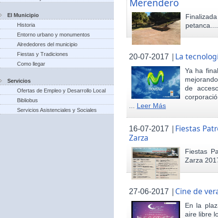
Merendero
El Municipio
Finaliza
petanca...
Historia
Entorno urbano y monumentos
Alrededores del municipio
Fiestas y Tradiciones
|
La tecnolog
20-07-2017
Como llegar
Ya ha fina
mejorando 
Servicios
de acceso
Ofertas de Empleo y Desarrollo Local
corporació
Bibliobus
...
Leer Más
Servicios Asistenciales y Sociales
|
Fiestas Pat
16-07-2017
Zarza
Fiestas P
Zarza 201
|
Cine de ver
27-06-2017
En la pla
aire libre 