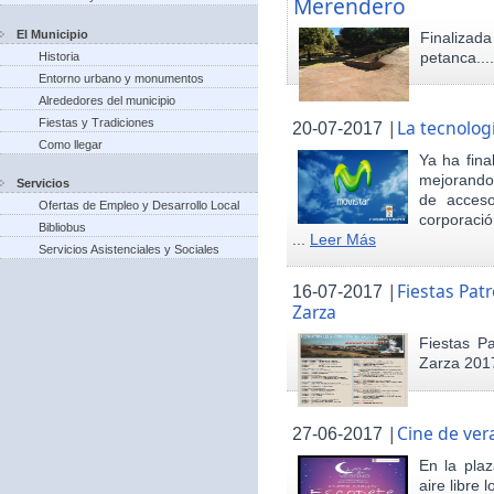
Merendero
El Municipio
Finaliza
petanca...
Historia
Entorno urbano y monumentos
Alrededores del municipio
Fiestas y Tradiciones
|
La tecnolog
20-07-2017
Como llegar
Ya ha fina
mejorando 
Servicios
de acceso
Ofertas de Empleo y Desarrollo Local
corporació
Bibliobus
...
Leer Más
Servicios Asistenciales y Sociales
|
Fiestas Pat
16-07-2017
Zarza
Fiestas P
Zarza 201
|
Cine de ver
27-06-2017
En la pla
aire libre 