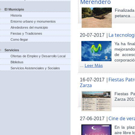
Merendero
El Municipio
Finaliza
petanca...
Historia
Entorno urbano y monumentos
Alrededores del municipio
Fiestas y Tradiciones
|
La tecnolog
20-07-2017
Como llegar
Ya ha fina
mejorando 
Servicios
de acceso
Ofertas de Empleo y Desarrollo Local
corporació
Bibliobus
...
Leer Más
Servicios Asistenciales y Sociales
|
Fiestas Pat
16-07-2017
Zarza
Fiestas P
Zarza 201
|
Cine de ver
27-06-2017
En la pla
aire libre 