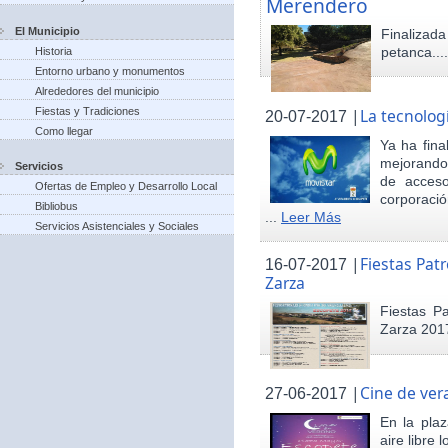
Merendero
El Municipio
Finaliza
petanca...
Historia
Entorno urbano y monumentos
Alrededores del municipio
Fiestas y Tradiciones
|
La tecnolog
20-07-2017
Como llegar
Ya ha fina
mejorando 
Servicios
de acceso
Ofertas de Empleo y Desarrollo Local
corporació
Bibliobus
...
Leer Más
Servicios Asistenciales y Sociales
|
Fiestas Pat
16-07-2017
Zarza
Fiestas P
Zarza 201
|
Cine de ver
27-06-2017
En la pla
aire libre 