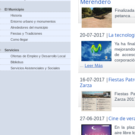
Merendero
El Municipio
Finaliza
petanca...
Historia
Entorno urbano y monumentos
Alrededores del municipio
Fiestas y Tradiciones
|
La tecnolog
20-07-2017
Como llegar
Ya ha fina
mejorando 
Servicios
de acceso
Ofertas de Empleo y Desarrollo Local
corporació
Bibliobus
...
Leer Más
Servicios Asistenciales y Sociales
|
Fiestas Pat
16-07-2017
Zarza
Fiestas P
Zarza 201
|
Cine de ver
27-06-2017
En la pla
aire libre 