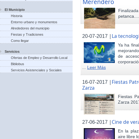
Merendero
El Municipio
Finaliza
petanca...
Historia
Entorno urbano y monumentos
Alrededores del municipio
Fiestas y Tradiciones
|
La tecnolog
20-07-2017
Como llegar
Ya ha fina
mejorando 
Servicios
de acceso
Ofertas de Empleo y Desarrollo Local
corporació
Bibliobus
...
Leer Más
Servicios Asistenciales y Sociales
|
Fiestas Pat
16-07-2017
Zarza
Fiestas P
Zarza 201
|
Cine de ver
27-06-2017
En la pla
aire libre 