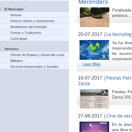
Merendero
El Municipio
Finaliza
petanca...
Historia
Entorno urbano y monumentos
Alrededores del municipio
Fiestas y Tradiciones
|
La tecnolog
20-07-2017
Como llegar
Ya ha fina
mejorando 
Servicios
de acceso
Ofertas de Empleo y Desarrollo Local
corporació
Bibliobus
...
Leer Más
Servicios Asistenciales y Sociales
|
Fiestas Pat
16-07-2017
Zarza
Fiestas P
Zarza 201
|
Cine de ver
27-06-2017
En la pla
aire libre 