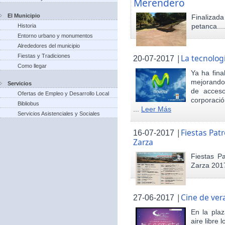
Merendero
El Municipio
Finaliza
petanca...
Historia
Entorno urbano y monumentos
Alrededores del municipio
Fiestas y Tradiciones
|
La tecnolog
20-07-2017
Como llegar
Ya ha fina
mejorando 
Servicios
de acceso
Ofertas de Empleo y Desarrollo Local
corporació
Bibliobus
...
Leer Más
Servicios Asistenciales y Sociales
|
Fiestas Pat
16-07-2017
Zarza
Fiestas P
Zarza 201
|
Cine de ver
27-06-2017
En la pla
aire libre 