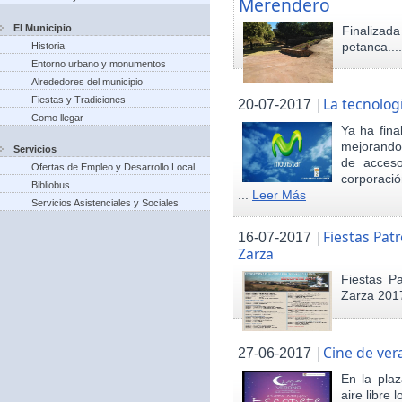
Merendero
El Municipio
Finaliza
petanca...
Historia
Entorno urbano y monumentos
Alrededores del municipio
Fiestas y Tradiciones
|
La tecnolog
20-07-2017
Como llegar
Ya ha fina
mejorando 
Servicios
de acceso
Ofertas de Empleo y Desarrollo Local
corporació
Bibliobus
...
Leer Más
Servicios Asistenciales y Sociales
|
Fiestas Pat
16-07-2017
Zarza
Fiestas P
Zarza 201
|
Cine de ver
27-06-2017
En la pla
aire libre 