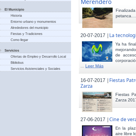
Merendero
El Municipio
Finaliza
petanca...
Historia
Entorno urbano y monumentos
Alrededores del municipio
Fiestas y Tradiciones
|
La tecnolog
20-07-2017
Como llegar
Ya ha fina
mejorando 
Servicios
de acceso
Ofertas de Empleo y Desarrollo Local
corporació
Bibliobus
...
Leer Más
Servicios Asistenciales y Sociales
|
Fiestas Pat
16-07-2017
Zarza
Fiestas P
Zarza 201
|
Cine de ver
27-06-2017
En la pla
aire libre 