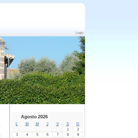
Login
Agosto 2026
L
M
M
J
V
S
D
1
2
3
4
5
6
7
8
9