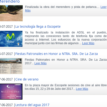
Merendero
Finalizada la obra del merendero y pista de petanca....
Leer
Más
|
La tecnología llega a Escopete
0-07-2017
Ya ha finalizado la instalación de ADSL en el pueblo,
mejorando las conexiones tanto de telefonía fija como de
acceso a Internet. Los esfuerzos de la nueva corporación
municipal junto con las firmas de algunos ...
Leer Más
|
Fiestas Patronales en Honor a NTRA. SRA. De La Zarza
6-07-2017
Fiestas Patronales en Honor a NTRA. SRA. De La Zarza
2017...
Leer Más
|
Cine de verano
7-06-2017
En la plaza mayor de Escopete sesiones de cine al aire libre
los días 15, 22 y 29 de Julio del 2017...
Leer Más
|
Lectura del agua 2017
7-06-2017