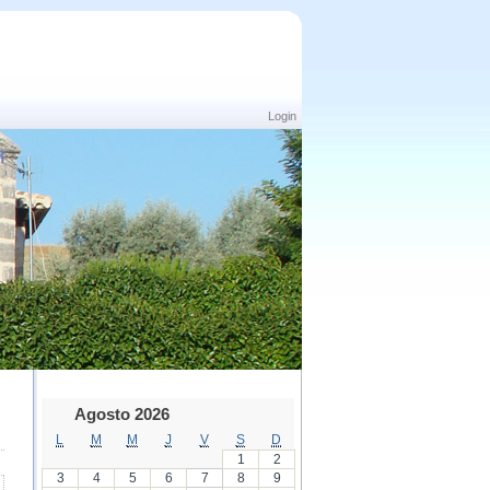
Login
Agosto 2026
L
M
M
J
V
S
D
1
2
3
4
5
6
7
8
9