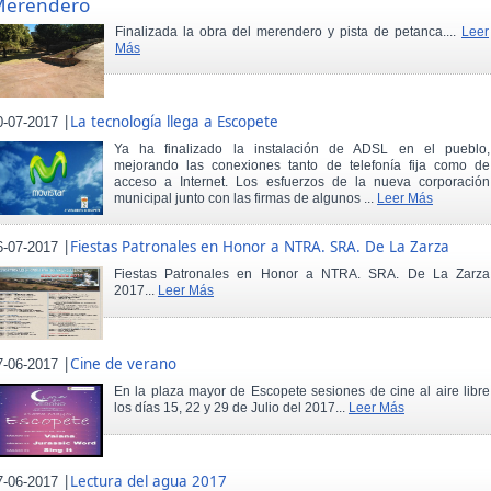
Merendero
Finalizada la obra del merendero y pista de petanca....
Leer
Más
|
La tecnología llega a Escopete
0-07-2017
Ya ha finalizado la instalación de ADSL en el pueblo,
mejorando las conexiones tanto de telefonía fija como de
acceso a Internet. Los esfuerzos de la nueva corporación
municipal junto con las firmas de algunos ...
Leer Más
|
Fiestas Patronales en Honor a NTRA. SRA. De La Zarza
6-07-2017
Fiestas Patronales en Honor a NTRA. SRA. De La Zarza
2017...
Leer Más
|
Cine de verano
7-06-2017
En la plaza mayor de Escopete sesiones de cine al aire libre
los días 15, 22 y 29 de Julio del 2017...
Leer Más
|
Lectura del agua 2017
7-06-2017