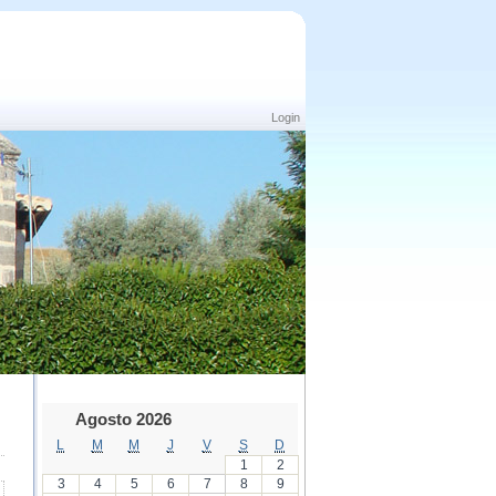
Login
Agosto 2026
L
M
M
J
V
S
D
1
2
3
4
5
6
7
8
9