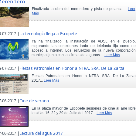
Merendero
Finalizada la obra del merendero y pista de petanca....
Leer
Más
|
La tecnología llega a Escopete
0-07-2017
Ya ha finalizado la instalación de ADSL en el pueblo,
mejorando las conexiones tanto de telefonía fija como de
acceso a Internet. Los esfuerzos de la nueva corporación
municipal junto con las firmas de algunos ...
Leer Más
|
Fiestas Patronales en Honor a NTRA. SRA. De La Zarza
6-07-2017
Fiestas Patronales en Honor a NTRA. SRA. De La Zarza
2017...
Leer Más
|
Cine de verano
7-06-2017
En la plaza mayor de Escopete sesiones de cine al aire libre
los días 15, 22 y 29 de Julio del 2017...
Leer Más
|
Lectura del agua 2017
7-06-2017