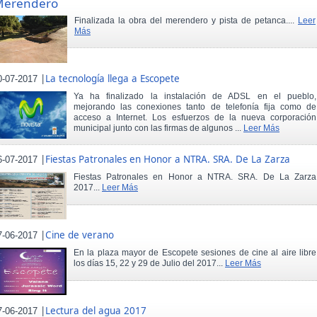
Merendero
Finalizada la obra del merendero y pista de petanca....
Leer
Más
|
La tecnología llega a Escopete
0-07-2017
Ya ha finalizado la instalación de ADSL en el pueblo,
mejorando las conexiones tanto de telefonía fija como de
acceso a Internet. Los esfuerzos de la nueva corporación
municipal junto con las firmas de algunos ...
Leer Más
|
Fiestas Patronales en Honor a NTRA. SRA. De La Zarza
6-07-2017
Fiestas Patronales en Honor a NTRA. SRA. De La Zarza
2017...
Leer Más
|
Cine de verano
7-06-2017
En la plaza mayor de Escopete sesiones de cine al aire libre
los días 15, 22 y 29 de Julio del 2017...
Leer Más
|
Lectura del agua 2017
7-06-2017