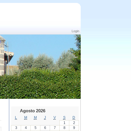
Login
Agosto 2026
L
M
M
J
V
S
D
1
2
3
4
5
6
7
8
9