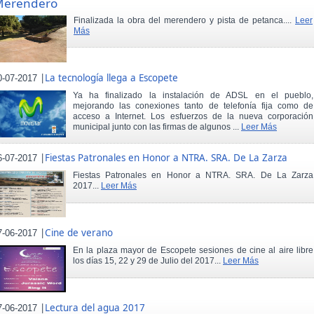
Merendero
Finalizada la obra del merendero y pista de petanca....
Leer
Más
|
La tecnología llega a Escopete
0-07-2017
Ya ha finalizado la instalación de ADSL en el pueblo,
mejorando las conexiones tanto de telefonía fija como de
acceso a Internet. Los esfuerzos de la nueva corporación
municipal junto con las firmas de algunos ...
Leer Más
|
Fiestas Patronales en Honor a NTRA. SRA. De La Zarza
6-07-2017
Fiestas Patronales en Honor a NTRA. SRA. De La Zarza
2017...
Leer Más
|
Cine de verano
7-06-2017
En la plaza mayor de Escopete sesiones de cine al aire libre
los días 15, 22 y 29 de Julio del 2017...
Leer Más
|
Lectura del agua 2017
7-06-2017