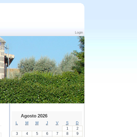
Login
Agosto 2026
L
M
M
J
V
S
D
1
2
3
4
5
6
7
8
9