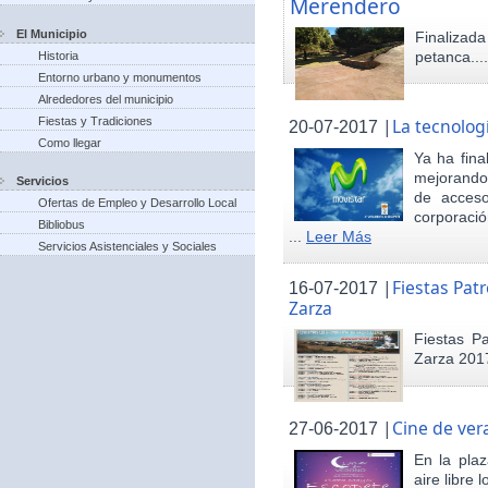
Merendero
El Municipio
Finaliza
petanca...
Historia
Entorno urbano y monumentos
Alrededores del municipio
Fiestas y Tradiciones
|
La tecnolog
20-07-2017
Como llegar
Ya ha fina
mejorando 
Servicios
de acceso
Ofertas de Empleo y Desarrollo Local
corporació
Bibliobus
...
Leer Más
Servicios Asistenciales y Sociales
|
Fiestas Pat
16-07-2017
Zarza
Fiestas P
Zarza 201
|
Cine de ver
27-06-2017
En la pla
aire libre 