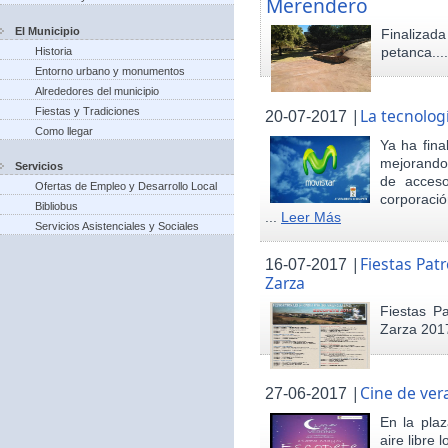
Merendero
El Municipio
Finaliza
petanca...
Historia
Entorno urbano y monumentos
Alrededores del municipio
Fiestas y Tradiciones
|
La tecnolog
20-07-2017
Como llegar
Ya ha fina
mejorando 
Servicios
de acceso
Ofertas de Empleo y Desarrollo Local
corporació
Bibliobus
...
Leer Más
Servicios Asistenciales y Sociales
|
Fiestas Pat
16-07-2017
Zarza
Fiestas P
Zarza 201
|
Cine de ver
27-06-2017
En la pla
aire libre 