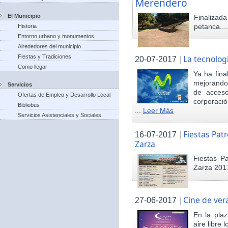
Merendero
El Municipio
Finaliza
petanca...
Historia
Entorno urbano y monumentos
Alrededores del municipio
Fiestas y Tradiciones
|
La tecnolog
20-07-2017
Como llegar
Ya ha fina
mejorando 
Servicios
de acceso
Ofertas de Empleo y Desarrollo Local
corporació
Bibliobus
...
Leer Más
Servicios Asistenciales y Sociales
|
Fiestas Pat
16-07-2017
Zarza
Fiestas P
Zarza 201
|
Cine de ver
27-06-2017
En la pla
aire libre 