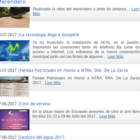
Merendero
Finalizada la obra del merendero y pista de petanca....
Leer
Más
|
La tecnología llega a Escopete
0-07-2017
Ya ha finalizado la instalación de ADSL en el pueblo,
mejorando las conexiones tanto de telefonía fija como de
acceso a Internet. Los esfuerzos de la nueva corporación
municipal junto con las firmas de algunos ...
Leer Más
|
Fiestas Patronales en Honor a NTRA. SRA. De La Zarza
6-07-2017
Fiestas Patronales en Honor a NTRA. SRA. De La Zarza
2017...
Leer Más
|
Cine de verano
7-06-2017
En la plaza mayor de Escopete sesiones de cine al aire libre
los días 15, 22 y 29 de Julio del 2017...
Leer Más
|
Lectura del agua 2017
7-06-2017