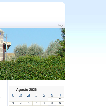
Login
Agosto 2026
L
M
M
J
V
S
D
1
2
3
4
5
6
7
8
9