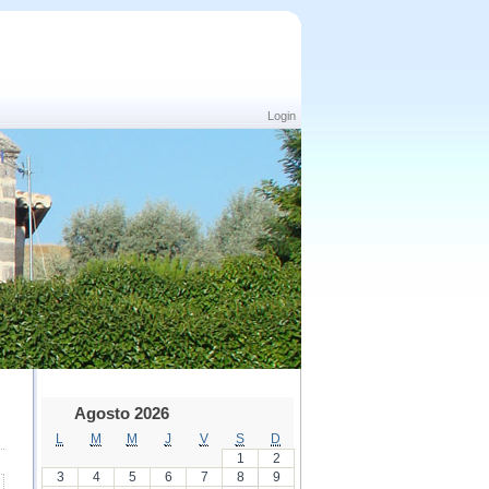
Login
Agosto 2026
L
M
M
J
V
S
D
1
2
3
4
5
6
7
8
9