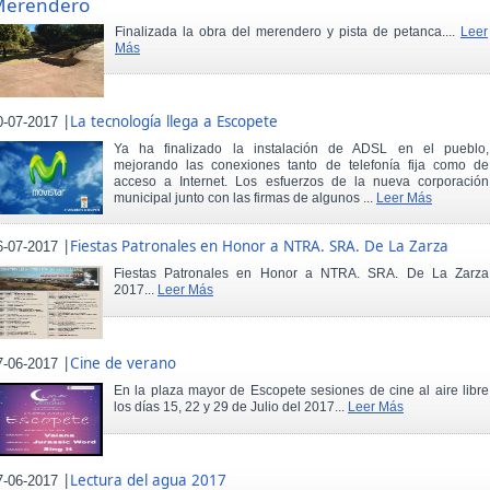
Merendero
Finalizada la obra del merendero y pista de petanca....
Leer
Más
|
La tecnología llega a Escopete
0-07-2017
Ya ha finalizado la instalación de ADSL en el pueblo,
mejorando las conexiones tanto de telefonía fija como de
acceso a Internet. Los esfuerzos de la nueva corporación
municipal junto con las firmas de algunos ...
Leer Más
|
Fiestas Patronales en Honor a NTRA. SRA. De La Zarza
6-07-2017
Fiestas Patronales en Honor a NTRA. SRA. De La Zarza
2017...
Leer Más
|
Cine de verano
7-06-2017
En la plaza mayor de Escopete sesiones de cine al aire libre
los días 15, 22 y 29 de Julio del 2017...
Leer Más
|
Lectura del agua 2017
7-06-2017