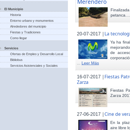
Merendero
El Municipio
Finaliza
petanca...
Historia
Entorno urbano y monumentos
Alrededores del municipio
Fiestas y Tradiciones
|
La tecnolog
20-07-2017
Como llegar
Ya ha fina
mejorando 
Servicios
de acceso
Ofertas de Empleo y Desarrollo Local
corporació
Bibliobus
...
Leer Más
Servicios Asistenciales y Sociales
|
Fiestas Pat
16-07-2017
Zarza
Fiestas P
Zarza 201
|
Cine de ver
27-06-2017
En la pla
aire libre 