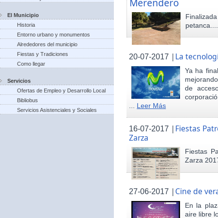
Merendero
El Municipio
Finaliza
petanca...
Historia
Entorno urbano y monumentos
Alrededores del municipio
Fiestas y Tradiciones
|
La tecnolog
20-07-2017
Como llegar
Ya ha fina
mejorando 
Servicios
de acceso
Ofertas de Empleo y Desarrollo Local
corporació
Bibliobus
...
Leer Más
Servicios Asistenciales y Sociales
|
Fiestas Pat
16-07-2017
Zarza
Fiestas P
Zarza 201
|
Cine de ver
27-06-2017
En la pla
aire libre 