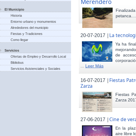
Merendero
El Municipio
Finaliza
petanca...
Historia
Entorno urbano y monumentos
Alrededores del municipio
Fiestas y Tradiciones
|
La tecnolog
20-07-2017
Como llegar
Ya ha fina
mejorando 
Servicios
de acceso
Ofertas de Empleo y Desarrollo Local
corporació
Bibliobus
...
Leer Más
Servicios Asistenciales y Sociales
|
Fiestas Pat
16-07-2017
Zarza
Fiestas P
Zarza 201
|
Cine de ver
27-06-2017
En la pla
aire libre 