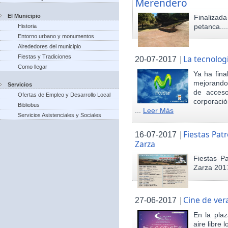
Merendero
El Municipio
Finaliza
petanca...
Historia
Entorno urbano y monumentos
Alrededores del municipio
Fiestas y Tradiciones
|
La tecnolog
20-07-2017
Como llegar
Ya ha fina
mejorando 
Servicios
de acceso
Ofertas de Empleo y Desarrollo Local
corporació
Bibliobus
...
Leer Más
Servicios Asistenciales y Sociales
|
Fiestas Pat
16-07-2017
Zarza
Fiestas P
Zarza 201
|
Cine de ver
27-06-2017
En la pla
aire libre 