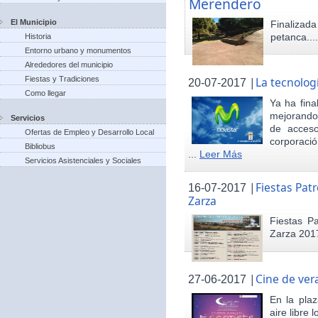
Merendero
El Municipio
Finaliza
petanca...
Historia
Entorno urbano y monumentos
Alrededores del municipio
Fiestas y Tradiciones
|
La tecnolog
20-07-2017
Como llegar
Ya ha fina
mejorando 
Servicios
de acceso
Ofertas de Empleo y Desarrollo Local
corporació
Bibliobus
...
Leer Más
Servicios Asistenciales y Sociales
|
Fiestas Pat
16-07-2017
Zarza
Fiestas P
Zarza 201
|
Cine de ver
27-06-2017
En la pla
aire libre 