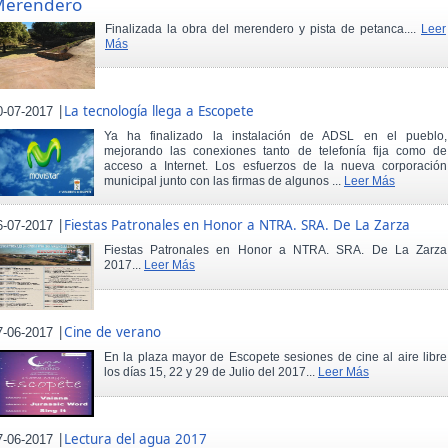
Merendero
Finalizada la obra del merendero y pista de petanca....
Leer
Más
|
La tecnología llega a Escopete
0-07-2017
Ya ha finalizado la instalación de ADSL en el pueblo,
mejorando las conexiones tanto de telefonía fija como de
acceso a Internet. Los esfuerzos de la nueva corporación
municipal junto con las firmas de algunos ...
Leer Más
|
Fiestas Patronales en Honor a NTRA. SRA. De La Zarza
6-07-2017
Fiestas Patronales en Honor a NTRA. SRA. De La Zarza
2017...
Leer Más
|
Cine de verano
7-06-2017
En la plaza mayor de Escopete sesiones de cine al aire libre
los días 15, 22 y 29 de Julio del 2017...
Leer Más
|
Lectura del agua 2017
7-06-2017