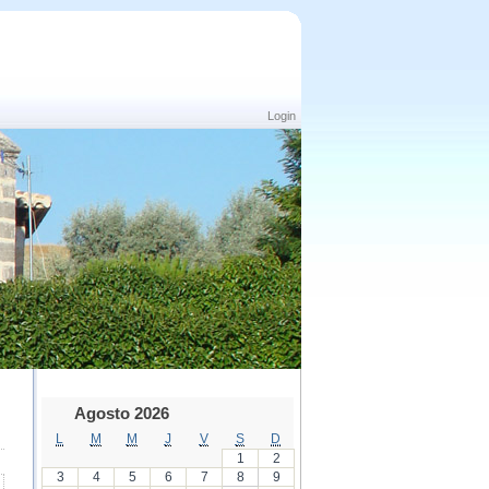
Login
Agosto 2026
L
M
M
J
V
S
D
1
2
3
4
5
6
7
8
9