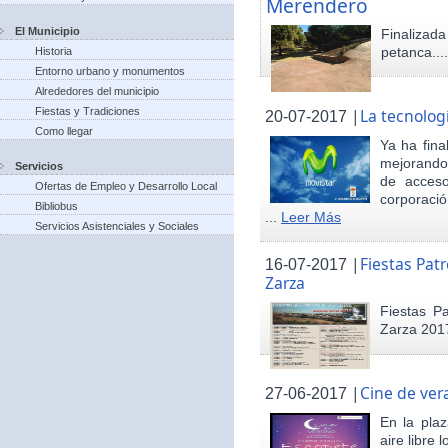
Merendero
El Municipio
Finaliza
petanca...
Historia
Entorno urbano y monumentos
Alrededores del municipio
Fiestas y Tradiciones
|
La tecnolog
20-07-2017
Como llegar
Ya ha fina
mejorando 
Servicios
de acceso
Ofertas de Empleo y Desarrollo Local
corporació
Bibliobus
...
Leer Más
Servicios Asistenciales y Sociales
|
Fiestas Pat
16-07-2017
Zarza
Fiestas P
Zarza 201
|
Cine de ver
27-06-2017
En la pla
aire libre 