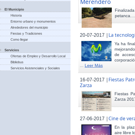
Merendero
El Municipio
Finaliza
petanca...
Historia
Entorno urbano y monumentos
Alrededores del municipio
Fiestas y Tradiciones
|
La tecnolog
20-07-2017
Como llegar
Ya ha fina
mejorando 
Servicios
de acceso
Ofertas de Empleo y Desarrollo Local
corporació
Bibliobus
...
Leer Más
Servicios Asistenciales y Sociales
|
Fiestas Pat
16-07-2017
Zarza
Fiestas P
Zarza 201
|
Cine de ver
27-06-2017
En la pla
aire libre 