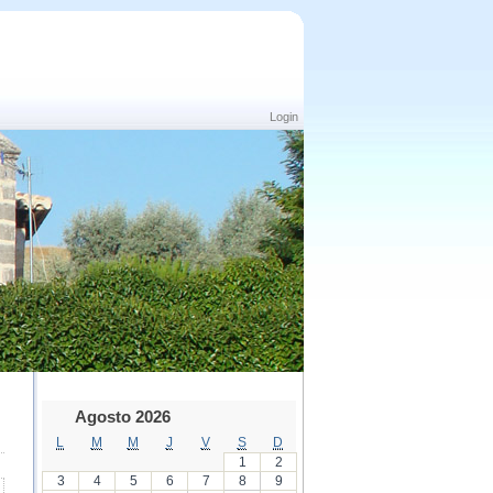
Login
Agosto 2026
L
M
M
J
V
S
D
1
2
3
4
5
6
7
8
9