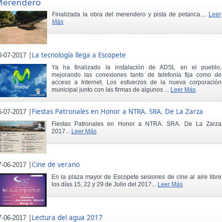
Merendero
Finalizada la obra del merendero y pista de petanca....
Leer
Más
|
La tecnología llega a Escopete
0-07-2017
Ya ha finalizado la instalación de ADSL en el pueblo,
mejorando las conexiones tanto de telefonía fija como de
acceso a Internet. Los esfuerzos de la nueva corporación
municipal junto con las firmas de algunos ...
Leer Más
|
Fiestas Patronales en Honor a NTRA. SRA. De La Zarza
6-07-2017
Fiestas Patronales en Honor a NTRA. SRA. De La Zarza
2017...
Leer Más
|
Cine de verano
7-06-2017
En la plaza mayor de Escopete sesiones de cine al aire libre
los días 15, 22 y 29 de Julio del 2017...
Leer Más
|
Lectura del agua 2017
7-06-2017