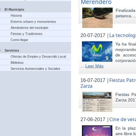
Merendero
El Municipio
Finaliza
petanca...
Historia
Entorno urbano y monumentos
Alrededores del municipio
Fiestas y Tradiciones
|
La tecnolog
20-07-2017
Como llegar
Ya ha fina
mejorando 
Servicios
de acceso
Ofertas de Empleo y Desarrollo Local
corporació
Bibliobus
...
Leer Más
Servicios Asistenciales y Sociales
|
Fiestas Pat
16-07-2017
Zarza
Fiestas P
Zarza 201
|
Cine de ver
27-06-2017
En la pla
aire libre 