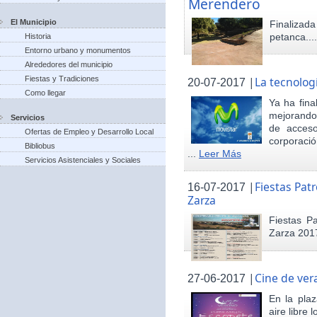
Merendero
El Municipio
Finaliza
petanca...
Historia
Entorno urbano y monumentos
Alrededores del municipio
Fiestas y Tradiciones
|
La tecnolog
20-07-2017
Como llegar
Ya ha fina
mejorando 
Servicios
de acceso
Ofertas de Empleo y Desarrollo Local
corporació
Bibliobus
...
Leer Más
Servicios Asistenciales y Sociales
|
Fiestas Pat
16-07-2017
Zarza
Fiestas P
Zarza 201
|
Cine de ver
27-06-2017
En la pla
aire libre 