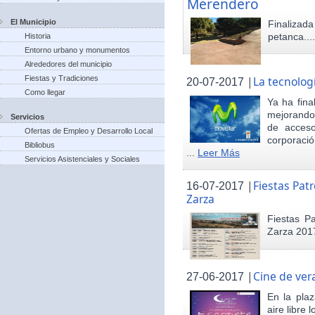
Merendero
El Municipio
Finaliza
petanca...
Historia
Entorno urbano y monumentos
Alrededores del municipio
Fiestas y Tradiciones
|
La tecnolog
20-07-2017
Como llegar
Ya ha fina
mejorando 
Servicios
de acceso
Ofertas de Empleo y Desarrollo Local
corporació
Bibliobus
...
Leer Más
Servicios Asistenciales y Sociales
|
Fiestas Pat
16-07-2017
Zarza
Fiestas P
Zarza 201
|
Cine de ver
27-06-2017
En la pla
aire libre 