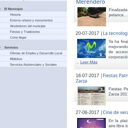
Merendero
El Municipio
Finaliza
petanca...
Historia
Entorno urbano y monumentos
Alrededores del municipio
Fiestas y Tradiciones
|
La tecnolog
20-07-2017
Como llegar
Ya ha fina
mejorando 
Servicios
de acceso
Ofertas de Empleo y Desarrollo Local
corporació
Bibliobus
...
Leer Más
Servicios Asistenciales y Sociales
|
Fiestas Pat
16-07-2017
Zarza
Fiestas P
Zarza 201
|
Cine de ver
27-06-2017
En la pla
aire libre 