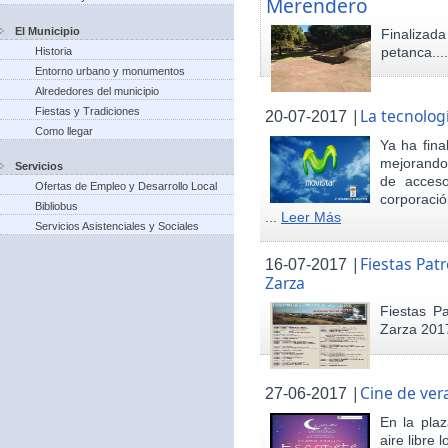
Merendero
El Municipio
Finaliza
petanca...
Historia
Entorno urbano y monumentos
Alrededores del municipio
Fiestas y Tradiciones
|
La tecnolog
20-07-2017
Como llegar
Ya ha fina
mejorando 
Servicios
de acceso
Ofertas de Empleo y Desarrollo Local
corporació
Bibliobus
...
Leer Más
Servicios Asistenciales y Sociales
|
Fiestas Pat
16-07-2017
Zarza
Fiestas P
Zarza 201
|
Cine de ver
27-06-2017
En la pla
aire libre 