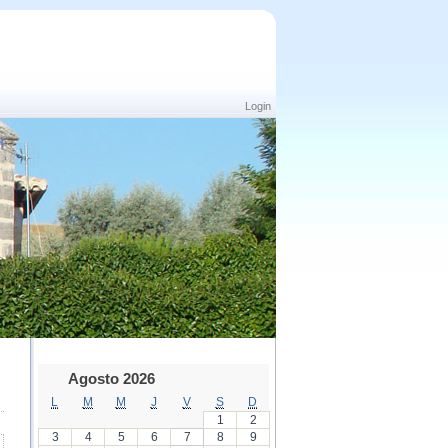
Login
Agosto 2026
L
M
M
J
V
S
D
1
2
3
4
5
6
7
8
9