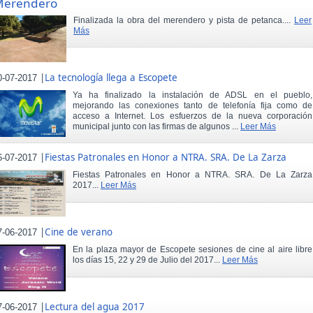
Merendero
Finalizada la obra del merendero y pista de petanca....
Leer
Más
|
La tecnología llega a Escopete
0-07-2017
Ya ha finalizado la instalación de ADSL en el pueblo,
mejorando las conexiones tanto de telefonía fija como de
acceso a Internet. Los esfuerzos de la nueva corporación
municipal junto con las firmas de algunos ...
Leer Más
|
Fiestas Patronales en Honor a NTRA. SRA. De La Zarza
6-07-2017
Fiestas Patronales en Honor a NTRA. SRA. De La Zarza
2017...
Leer Más
|
Cine de verano
7-06-2017
En la plaza mayor de Escopete sesiones de cine al aire libre
los días 15, 22 y 29 de Julio del 2017...
Leer Más
|
Lectura del agua 2017
7-06-2017