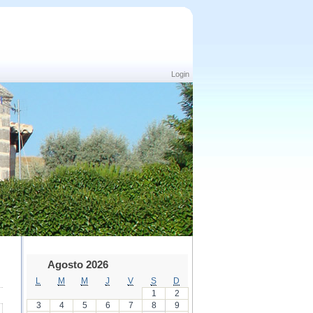
Login
Agosto 2026
L
M
M
J
V
S
D
1
2
3
4
5
6
7
8
9