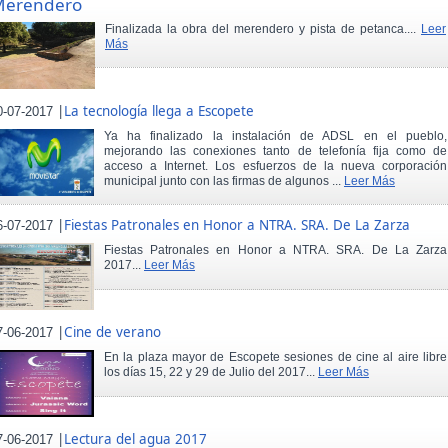
Merendero
Finalizada la obra del merendero y pista de petanca....
Leer
Más
|
La tecnología llega a Escopete
0-07-2017
Ya ha finalizado la instalación de ADSL en el pueblo,
mejorando las conexiones tanto de telefonía fija como de
acceso a Internet. Los esfuerzos de la nueva corporación
municipal junto con las firmas de algunos ...
Leer Más
|
Fiestas Patronales en Honor a NTRA. SRA. De La Zarza
6-07-2017
Fiestas Patronales en Honor a NTRA. SRA. De La Zarza
2017...
Leer Más
|
Cine de verano
7-06-2017
En la plaza mayor de Escopete sesiones de cine al aire libre
los días 15, 22 y 29 de Julio del 2017...
Leer Más
|
Lectura del agua 2017
7-06-2017