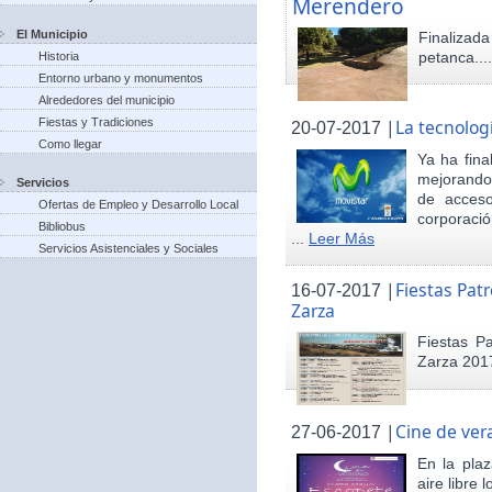
Merendero
El Municipio
Finaliza
petanca...
Historia
Entorno urbano y monumentos
Alrededores del municipio
Fiestas y Tradiciones
|
La tecnolog
20-07-2017
Como llegar
Ya ha fina
mejorando 
Servicios
de acceso
Ofertas de Empleo y Desarrollo Local
corporació
Bibliobus
...
Leer Más
Servicios Asistenciales y Sociales
|
Fiestas Pat
16-07-2017
Zarza
Fiestas P
Zarza 201
|
Cine de ver
27-06-2017
En la pla
aire libre 