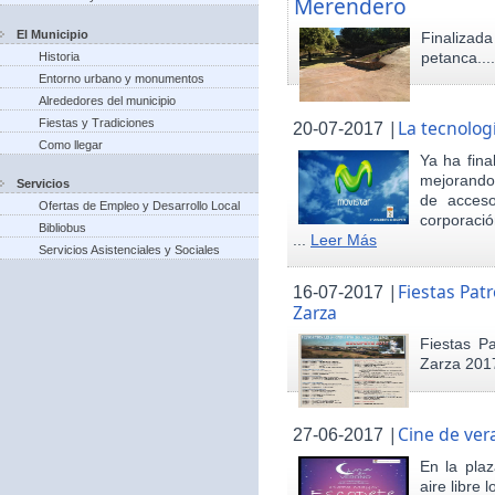
Merendero
El Municipio
Finaliza
petanca...
Historia
Entorno urbano y monumentos
Alrededores del municipio
Fiestas y Tradiciones
|
La tecnolog
20-07-2017
Como llegar
Ya ha fina
mejorando 
Servicios
de acceso
Ofertas de Empleo y Desarrollo Local
corporació
Bibliobus
...
Leer Más
Servicios Asistenciales y Sociales
|
Fiestas Pat
16-07-2017
Zarza
Fiestas P
Zarza 201
|
Cine de ver
27-06-2017
En la pla
aire libre 